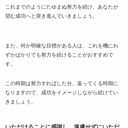
これまでのようにたゆまぬ努力を続け、あなたが
望む成功へと突き進んでいきましょう。
また、何か明確な目標がある人は、これを機にわ
ずかばかりでも努力を続けることがおすすめで
す。
この時期は努力すればした分、返ってくる時期に
なりますので、成功をイメージしながら続けてい
きましょう。
いただけることに感謝し、遠慮せずにいただ