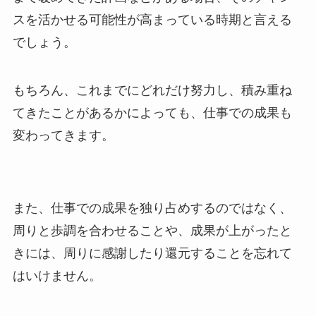
スを活かせる可能性が高まっている時期と言える
でしょう。
もちろん、これまでにどれだけ努力し、積み重ね
てきたことがあるかによっても、仕事での成果も
変わってきます。
また、仕事での成果を独り占めするのではなく、
周りと歩調を合わせることや、成果が上がったと
きには、周りに感謝したり還元することを忘れて
はいけません。