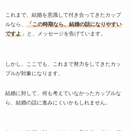
これまで、結婚を意識して付き合ってきたカップ
ルなら、
「この時期なら、結婚の話になりやすい
ですよ
」と、メッセージを告げています。
しかし、ここでも、これまで努力をしてきたカッ
プルが対象になります。
結婚に対して、何も考えていなかったカップルな
ら、結婚の話に進みにくいかもしれません。