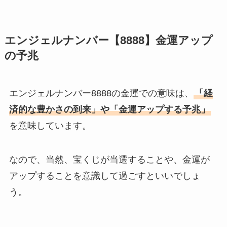
エンジェルナンバー【8888】金運アップ
の予兆
エンジェルナンバー8888の金運での意味は、
「経
済的な豊かさの到来」や「金運アップする予兆」
を意味しています。
なので、当然、宝くじが当選することや、金運が
アップすることを意識して過ごすといいでしょ
う。