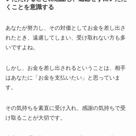
くことを意識する
あなたが努力し、その対価としてお金を差し出さ
れたとき、遠慮してしまい、受け取れない方も多
いですよね。
しかし、お金を差し出されるということは、相手
はあなたに「お金を支払いたい」と思っていま
す。
その気持ちを素直に受け入れ、感謝の気持ちで受
け取ることが大切です。