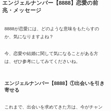
エンジェルナンバー【8888】恋愛の前
兆・メッセージ
8888が恋愛には、どのような意味をもたらすの
か、気になりますよね？
今、恋愛や結婚に関して気になることがある方
は、ぜひ参考にしてみてくださいね。
エンジェルナンバー【8888】①出会いを引き
寄せる
これまで、出会いを求めてきた方は、今がチャン