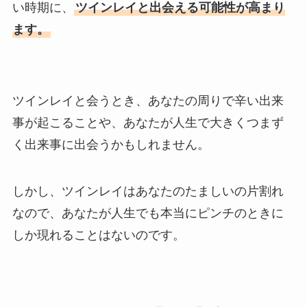
い時期に、
ツインレイと出会える可能性が高まり
ます。
ツインレイと会うとき、あなたの周りで辛い出来
事が起こることや、あなたが人生で大きくつまず
く出来事に出会うかもしれません。
しかし、ツインレイはあなたのたましいの片割れ
なので、あなたが人生でも本当にピンチのときに
しか現れることはないのです。