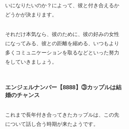
いになりたいのか？によって、彼と付き合えるか
どうかが決まります。
それだけ本気なら、彼のために、彼の好みの女性
になってみる、彼との距離を縮める、いつもより
多くコミュニケーションを取るなどといった努力
をしていきましょう。
エンジェルナンバー【8888】③カップルは結
婚のチャンス
これまで長年付き合ってきたカップルは、この先
について話し合う時期が来たようです。