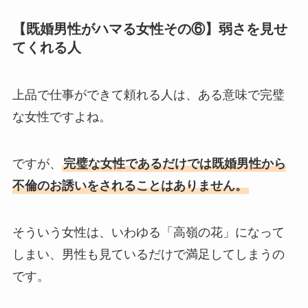
【既婚男性がハマる女性その⑥】弱さを見せ
てくれる人
上品で仕事ができて頼れる人は、ある意味で完璧
な女性ですよね。
ですが、
完璧な女性であるだけでは既婚男性から
不倫のお誘いをされることはありません。
そういう女性は、いわゆる「高嶺の花」になって
しまい、男性も見ているだけで満足してしまうの
です。