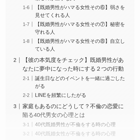
【既婚男性がハマる女性その⑥】弱さを
見せてくれる人
【既婚男性がハマる女性その⑦】秘密を
守れる人
【既婚男性がハマる女性その⑧】自立し
ている人
【彼の本気度をチェック】既婚男性があ
なたに夢中になった時にする２つの行動
誕生日などのイベントを一緒に過ごした
がる
LINEを頻繁にしたがる
家庭もあるのにどうして？不倫の恋愛に
陥る40代男女の心理とは
40代既婚男性が不倫をする時の心理
40代既婚女性が不倫をする時の心理