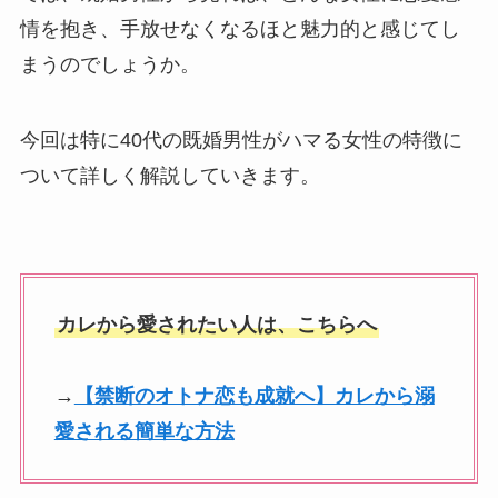
情を抱き、手放せなくなるほと魅力的と感じてし
まうのでしょうか。
今回は特に40代の既婚男性がハマる女性の特徴に
ついて詳しく解説していきます。
カレから愛されたい人は、こちらへ
→
【禁断のオトナ恋も成就へ】カレから溺
愛される簡単な方法