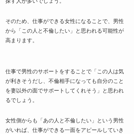
探す人が多いでしょう。
そのため、仕事ができる女性になることで、男性
から「この人と不倫したい」と思われる可能性が
高まります。
仕事で男性のサポートをすることで「この人は気
が利きそうだし、不倫相手になっても自分のこと
を妻以外の面でサポートしてくれそう」と思われ
るでしょう。
女性側からも「あの人と不倫したい」という男性
がいれば、仕事ができる一面をアピールしていき