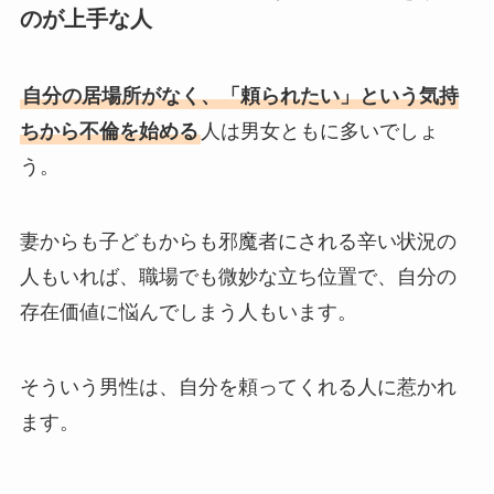
のが上手な人
自分の居場所がなく、「頼られたい」という気持
ちから不倫を始める
人は男女ともに多いでしょ
う。
妻からも子どもからも邪魔者にされる辛い状況の
人もいれば、職場でも微妙な立ち位置で、自分の
存在価値に悩んでしまう人もいます。
そういう男性は、自分を頼ってくれる人に惹かれ
ます。