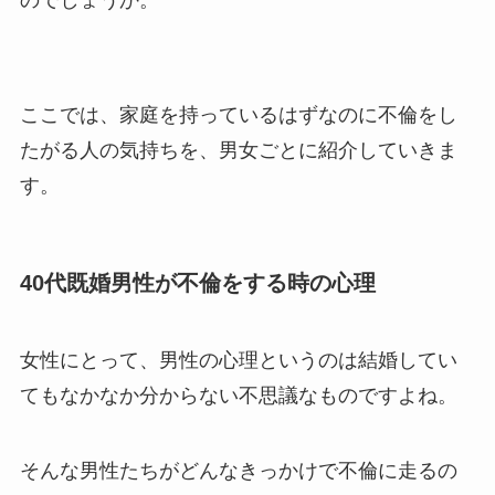
のでしょうか。
ここでは、家庭を持っているはずなのに不倫をし
たがる人の気持ちを、男女ごとに紹介していきま
す。
40代既婚男性が不倫をする時の心理
女性にとって、男性の心理というのは結婚してい
てもなかなか分からない不思議なものですよね。
そんな男性たちがどんなきっかけで不倫に走るの