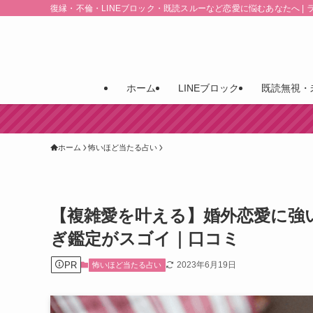
復縁・不倫・LINEブロック・既読スルーなど恋愛に悩むあなたへ | 
ホーム
LINEブロック
既読無視・
ホーム
怖いほど当たる占い
【複雑愛を叶える】婚外恋愛に強
ぎ鑑定がスゴイ｜口コミ
PR
2023年6月19日
怖いほど当たる占い