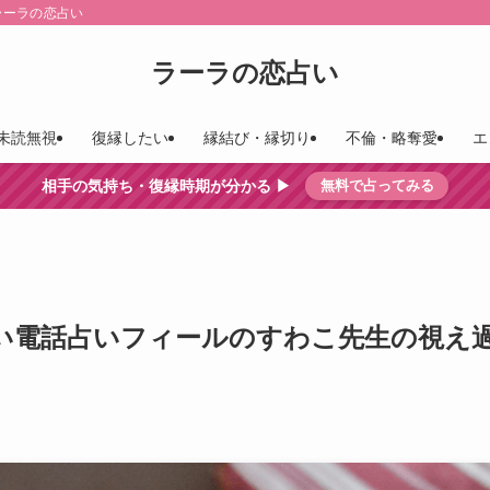
ラーラの恋占い
ラーラの恋占い
未読無視
復縁したい
縁結び・縁切り
不倫・略奪愛
エ
相手の気持ち・復縁時期が分かる ▶︎
無料で占ってみる
い電話占いフィールのすわこ先生の視え