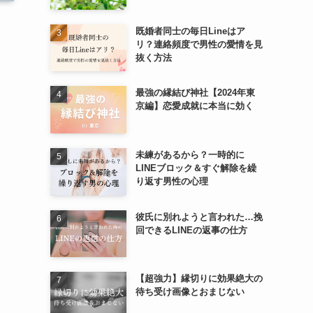
既婚者同士の毎日Lineはア
リ？連絡頻度で男性の愛情を見
抜く方法
最強の縁結び神社【2024年東
京編】恋愛成就に本当に効く
未練があるから？一時的に
LINEブロック＆すぐ解除を繰
り返す男性の心理
彼氏に別れようと言われた…挽
回できるLINEの返事の仕方
【超強力】縁切りに効果絶大の
待ち受け画像とおまじない