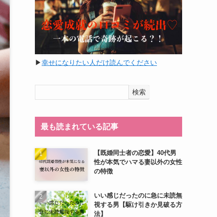
▶︎
幸せになりたい人だけ読んでください
検索
最も読まれている記事
【既婚同士者の恋愛】40代男
性が本気でハマる妻以外の女性
の特徴
いい感じだったのに急に未読無
視する男【駆け引きか見破る方
法】