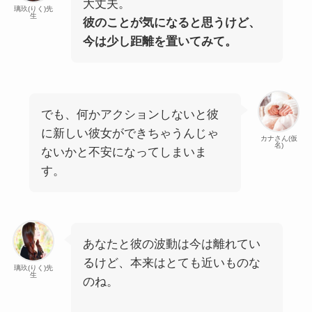
大丈夫。
璃玖(りく)先
生
彼のことが気になると思うけど、
今は少し距離を置いてみて。
でも、何かアクションしないと彼
に新しい彼女ができちゃうんじゃ
カナさん(仮
名)
ないかと不安になってしまいま
す。
あなたと彼の波動は今は離れてい
るけど、本来はとても近いものな
璃玖(りく)先
生
のね。