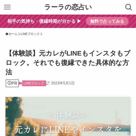
ラーラの恋占い
相手の気持ち・復縁時期が分かる ▶︎
無料で占ってみる
ホーム
LINEブロック
【体験談】元カレがLINEもインスタもブ
ロック。それでも復縁できた具体的な方
法
PR
2023年5月1日
LINEブロック